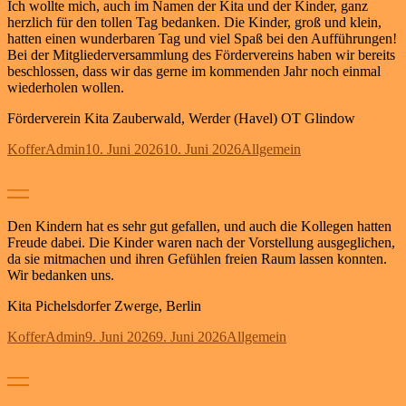
Ich wollte mich, auch im Namen der Kita und der Kinder, ganz
herzlich für den tollen Tag bedanken. Die Kinder, groß und klein,
hatten einen wunderbaren Tag und viel Spaß bei den Aufführungen!
Bei der Mitgliederversammlung des Fördervereins haben wir bereits
beschlossen, dass wir das gerne im kommenden Jahr noch einmal
wiederholen wollen.
Förderverein Kita Zauberwald, Werder (Havel) OT Glindow
Autor
Veröffentlicht
Kategorien
KofferAdmin
10. Juni 2026
10. Juni 2026
Allgemein
am
—
Den Kindern hat es sehr gut gefallen, und auch die Kollegen hatten
Freude dabei. Die Kinder waren nach der Vorstellung ausgeglichen,
da sie mitmachen und ihren Gefühlen freien Raum lassen konnten.
Wir bedanken uns.
Kita Pichelsdorfer Zwerge, Berlin
Autor
Veröffentlicht
Kategorien
KofferAdmin
9. Juni 2026
9. Juni 2026
Allgemein
am
—