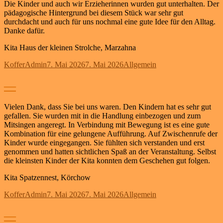
Die Kinder und auch wir Erzieherinnen wurden gut unterhalten. Der
pädagogische Hintergrund bei diesem Stück war sehr gut
durchdacht und auch für uns nochmal eine gute Idee für den Alltag.
Danke dafür.
Kita Haus der kleinen Strolche, Marzahna
Autor
Veröffentlicht
Kategorien
KofferAdmin
7. Mai 2026
7. Mai 2026
Allgemein
am
—
Vielen Dank, dass Sie bei uns waren. Den Kindern hat es sehr gut
gefallen. Sie wurden mit in die Handlung einbezogen und zum
Mitsingen angeregt. In Verbindung mit Bewegung ist es eine gute
Kombination für eine gelungene Aufführung. Auf Zwischenrufe der
Kinder wurde eingegangen. Sie fühlten sich verstanden und erst
genommen und hatten sichtlichen Spaß an der Veranstaltung. Selbst
die kleinsten Kinder der Kita konnten dem Geschehen gut folgen.
Kita Spatzennest, Körchow
Autor
Veröffentlicht
Kategorien
KofferAdmin
7. Mai 2026
7. Mai 2026
Allgemein
am
—