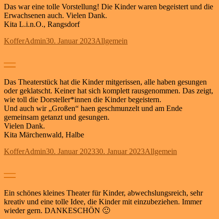
Das war eine tolle Vorstellung! Die Kinder waren begeistert und die
Erwachsenen auch. Vielen Dank.
Kita L.i.n.O., Rangsdorf
Autor
Veröffentlicht
Kategorien
KofferAdmin
30. Januar 2023
Allgemein
am
—
Das Theaterstück hat die Kinder mitgerissen, alle haben gesungen
oder geklatscht. Keiner hat sich komplett rausgenommen. Das zeigt,
wie toll die Dorsteller*innen die Kinder begeistern.
Und auch wir „Großen“ haen geschmunzelt und am Ende
gemeinsam getanzt und gesungen.
Vielen Dank.
Kita Märchenwald, Halbe
Autor
Veröffentlicht
Kategorien
KofferAdmin
30. Januar 2023
30. Januar 2023
Allgemein
am
—
Ein schönes kleines Theater für Kinder, abwechslungsreich, sehr
kreativ und eine tolle Idee, die Kinder mit einzubeziehen. Immer
wieder gern. DANKESCHÖN 🙂