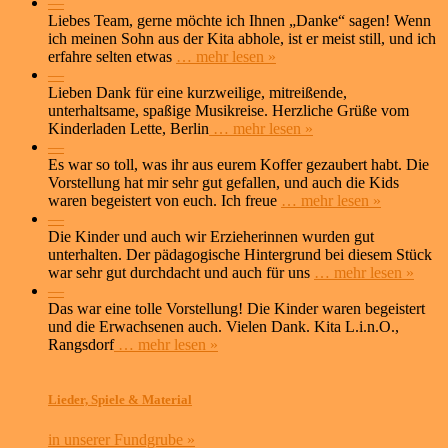
—
Liebes Team, gerne möchte ich Ihnen „Danke“ sagen! Wenn
ich meinen Sohn aus der Kita abhole, ist er meist still, und ich
erfahre selten etwas
… mehr lesen »
—
Lieben Dank für eine kurzweilige, mitreißende,
unterhaltsame, spaßige Musikreise. Herzliche Grüße vom
Kinderladen Lette, Berlin
… mehr lesen »
—
Es war so toll, was ihr aus eurem Koffer gezaubert habt. Die
Vorstellung hat mir sehr gut gefallen, und auch die Kids
waren begeistert von euch. Ich freue
… mehr lesen »
—
Die Kinder und auch wir Erzieherinnen wurden gut
unterhalten. Der pädagogische Hintergrund bei diesem Stück
war sehr gut durchdacht und auch für uns
… mehr lesen »
—
Das war eine tolle Vorstellung! Die Kinder waren begeistert
und die Erwachsenen auch. Vielen Dank. Kita L.i.n.O.,
Rangsdorf
… mehr lesen »
Lieder, Spiele & Material
in unserer Fundgrube »