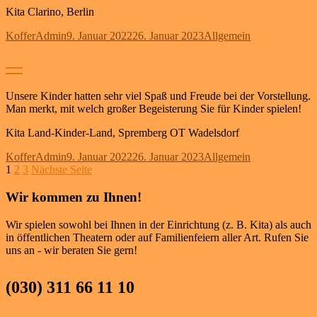
Kita Clarino, Berlin
Autor
Veröffentlicht
Kategorien
KofferAdmin
9. Januar 2022
26. Januar 2023
Allgemein
am
—
Unsere Kinder hatten sehr viel Spaß und Freude bei der Vorstellung.
Man merkt, mit welch großer Begeisterung Sie für Kinder spielen!
Kita Land-Kinder-Land, Spremberg OT Wadelsdorf
Autor
Veröffentlicht
Kategorien
KofferAdmin
9. Januar 2022
26. Januar 2023
Allgemein
Seitennummerierung
Seite
Seite
Seite
am
1
2
3
Nächste Seite
der
Wir kommen zu Ihnen!
Beiträge
Wir spielen sowohl bei Ihnen in der Einrichtung (z. B. Kita) als auch
in öffentlichen Theatern oder auf Familienfeiern aller Art. Rufen Sie
uns an - wir beraten Sie gern!
(030) 311 66 11 10