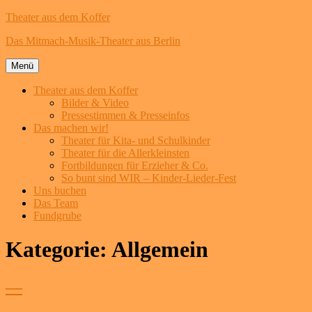
Theater aus dem Koffer
Das Mitmach-Musik-Theater aus Berlin
Menü
Theater aus dem Koffer
Bilder & Video
Pressestimmen & Presseinfos
Das machen wir!
Theater für Kita- und Schulkinder
Theater für die Allerkleinsten
Fortbildungen für Erzieher & Co.
So bunt sind WIR – Kinder-Lieder-Fest
Uns buchen
Das Team
Fundgrube
Zum
Kategorie:
Allgemein
Inhalt
springen
—