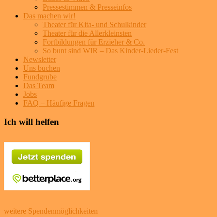
Pressestimmen & Presseinfos
Das machen wir!
Theater für Kita- und Schulkinder
Theater für die Allerkleinsten
Fortbildungen für Erzieher & Co.
So bunt sind WIR – Das Kinder-Lieder-Fest
Newsletter
Uns buchen
Fundgrube
Das Team
Jobs
FAQ – Häufige Fragen
Ich will helfen
weitere Spendenmöglichkeiten