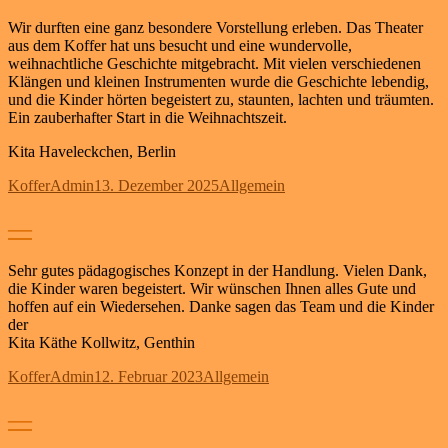
Wir durften eine ganz besondere Vorstellung erleben. Das Theater
aus dem Koffer hat uns besucht und eine wundervolle,
weihnachtliche Geschichte mitgebracht. Mit vielen verschiedenen
Klängen und kleinen Instrumenten wurde die Geschichte lebendig,
und die Kinder hörten begeistert zu, staunten, lachten und träumten.
Ein zauberhafter Start in die Weihnachtszeit.
Kita Haveleckchen, Berlin
Autor
Veröffentlicht
Kategorien
KofferAdmin
13. Dezember 2025
Allgemein
am
—
Sehr gutes pädagogisches Konzept in der Handlung. Vielen Dank,
die Kinder waren begeistert. Wir wünschen Ihnen alles Gute und
hoffen auf ein Wiedersehen. Danke sagen das Team und die Kinder
der
Kita Käthe Kollwitz, Genthin
Autor
Veröffentlicht
Kategorien
KofferAdmin
12. Februar 2023
Allgemein
am
—