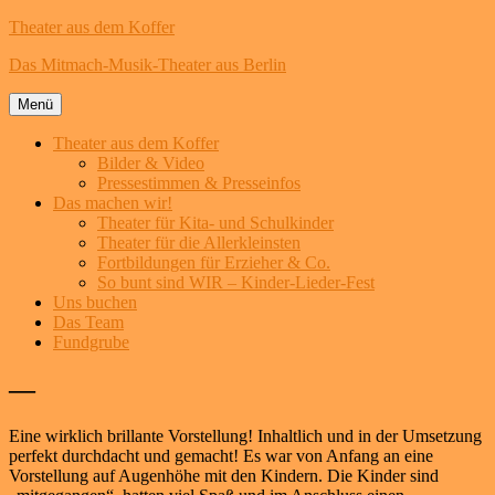
Theater aus dem Koffer
Das Mitmach-Musik-Theater aus Berlin
Menü
Theater aus dem Koffer
Bilder & Video
Pressestimmen & Presseinfos
Das machen wir!
Theater für Kita- und Schulkinder
Theater für die Allerkleinsten
Fortbildungen für Erzieher & Co.
So bunt sind WIR – Kinder-Lieder-Fest
Uns buchen
Das Team
Fundgrube
Zum
—
Inhalt
springen
Eine wirklich brillante Vorstellung! Inhaltlich und in der Umsetzung
perfekt durchdacht und gemacht! Es war von Anfang an eine
Vorstellung auf Augenhöhe mit den Kindern. Die Kinder sind