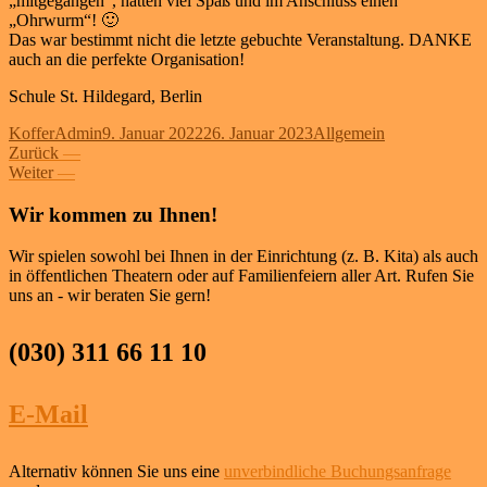
„mitgegangen“, hatten viel Spaß und im Anschluss einen
„Ohrwurm“! 🙂
Das war bestimmt nicht die letzte gebuchte Veranstaltung. DANKE
auch an die perfekte Organisation!
Schule St. Hildegard, Berlin
Autor
Veröffentlicht
Kategorien
KofferAdmin
9. Januar 2022
26. Januar 2023
Allgemein
Beitragsnavigation
Vorheriger
am
Zurück
—
Nächster
Beitrag:
Weiter
—
Beitrag:
Wir kommen zu Ihnen!
Wir spielen sowohl bei Ihnen in der Einrichtung (z. B. Kita) als auch
in öffentlichen Theatern oder auf Familienfeiern aller Art. Rufen Sie
uns an - wir beraten Sie gern!
(030) 311 66 11 10
E-Mail
Alternativ können Sie uns eine
unverbindliche Buchungsanfrage