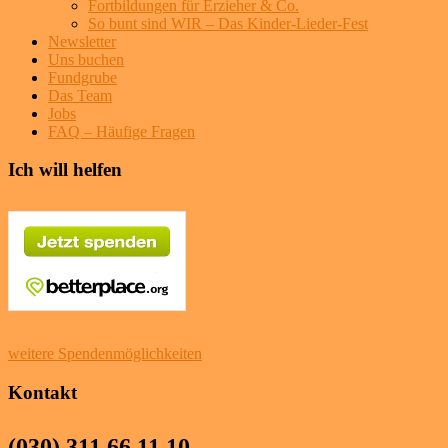
Fortbildungen für Erzieher & Co.
So bunt sind WIR – Das Kinder-Lieder-Fest
Newsletter
Uns buchen
Fundgrube
Das Team
Jobs
FAQ – Häufige Fragen
Ich will helfen
weitere Spendenmöglichkeiten
Kontakt
(030) 311 66 11 10