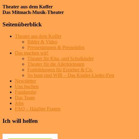
Theater aus dem Koffer
Das Mitmach-Musik-Theater
Seitenüberblick
Theater aus dem Koffer
Bilder & Video
Pressestimmen & Presseinfos
Das machen wir!
Theater für Kita- und Schulkinder
Theater für die Allerkleinsten
Fortbildungen für Erzieher & Co.
So bunt sind WIR – Das Kinder-Lieder-Fest
Newsletter
Uns buchen
Fundgrube
Das Team
Jobs
FAQ – Häufige Fragen
Ich will helfen