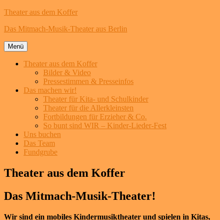
Theater aus dem Koffer
Das Mitmach-Musik-Theater aus Berlin
Menü
Theater aus dem Koffer
Bilder & Video
Pressestimmen & Presseinfos
Das machen wir!
Theater für Kita- und Schulkinder
Theater für die Allerkleinsten
Fortbildungen für Erzieher & Co.
So bunt sind WIR – Kinder-Lieder-Fest
Uns buchen
Das Team
Fundgrube
Zum
Theater aus dem Koffer
Inhalt
springen
Das Mitmach-Musik-Theater!
Wir sind ein mobiles Kindermusiktheater und spielen in Kitas,