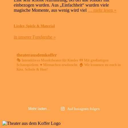
einbezogen wurden. Aus „Einfachheit“ wurden viele
magische Momente, aus wenig wird viel
… mehr lesen »
Lieder, Spiele & Material
in unserer Fundgrube »
theaterausdemkoffer
🎭 Interaktives Musiktheater für Kinder.
👫 Mit großartigen
Schauspielern.
♥️ Mitmachen erwünscht.
🏠 Wir kommen zu euch in
Kita, Schule & Hort!
Mehr laden…
Auf Instagram folgen