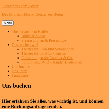
Theater aus dem Koffer
Das Mitmach-Musik-Theater aus Berlin
Menü
Theater aus dem Koffer
Bilder & Video
Pressestimmen & Presseinfos
Das machen wir!
Theater für Kita- und Schulkinder
Theater für die Allerkleinsten
Fortbildungen für Erzieher & Co.
So bunt sind WIR – Kinder-Lieder-Fest
Uns buchen
Das Team
Fundgrube
Zum
Uns buchen
Inhalt
springen
Hier erfahren Sie alles, was wichtig ist, und können
eine Buchungsanfrage senden.