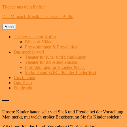
Theater aus dem Koffer
Das Mitmach-Musik-Theater aus Berlin
Menü
Theater aus dem Koffer
Bilder & Video
Pressestimmen & Presseinfos
Das machen wir!
Theater für Kita- und Schulkinder
Theater für die Allerkleinsten
Fortbildungen für Erzieher & Co.
So bunt sind WIR – Kinder-Lieder-Fest
Uns buchen
Das Team
Fundgrube
Zum
—
Inhalt
springen
Unsere Kinder hatten sehr viel Spaß und Freude bei der Vorstellung.
Man merkt, mit welch großer Begeisterung Sie für Kinder spielen!
Kita Land-Kinder-Land, Spremberg OT Wadelsdorf