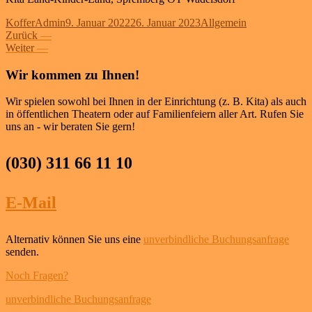
Autor
Veröffentlicht
Kategorien
KofferAdmin
9. Januar 2022
26. Januar 2023
Allgemein
Beitragsnavigation
Vorheriger
am
Zurück
—
Nächster
Beitrag:
Weiter
—
Beitrag:
Wir kommen zu Ihnen!
Wir spielen sowohl bei Ihnen in der Einrichtung (z. B. Kita) als auch
in öffentlichen Theatern oder auf Familienfeiern aller Art. Rufen Sie
uns an - wir beraten Sie gern!
(030) 311 66 11 10
E-Mail
Alternativ können Sie uns eine
unverbindliche Buchungsanfrage
senden.
Noch Fragen?
unverbindliche Buchungsanfrage